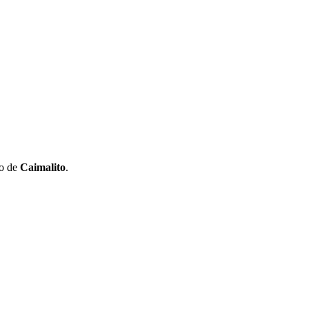
to de
Caimalito
.