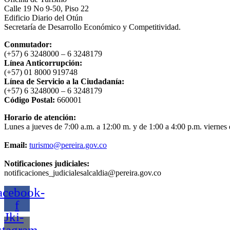
Calle 19 No 9-50, Piso 22
Edificio Diario del Otún
Secretaría de Desarrollo Económico y Competitividad.
Conmutador:
(+57) 6 3248000 – 6 3248179
Línea Anticorrupción:
(+57) 01 8000 919748
Línea de Servicio a la Ciudadanía:
(+57) 6 3248000 – 6 3248179
Código Postal:
660001
Horario de atención:
Lunes a jueves de 7:00 a.m. a 12:00 m. y de 1:00 a 4:00 p.m. viernes 
Email:
turismo@pereira.gov.co
Notificaciones judiciales:
notificaciones_judicialesalcaldia@pereira.gov.co
acebook-
f
Jki-
stagram-