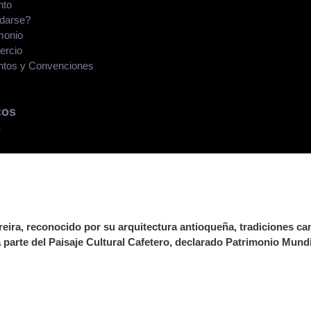
nto
darse?
monio
ercio
ntos y Convenciones
cos
o
eira, reconocido por su arquitectura antioqueña, tradiciones cam
parte del Paisaje Cultural Cafetero, declarado Patrimonio Mund