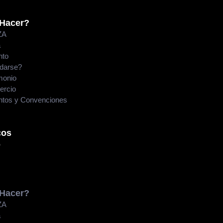
 Hacer?
ZA
a
nto
darse?
monio
ercio
ntos y Convenciones
cos
o
 Hacer?
ZA
a