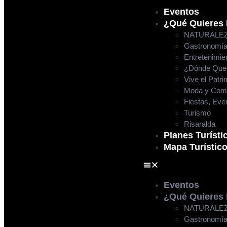
Eventos
¿Qué Quieres
NATURALE
Gastronomí
Entretenimie
¿Dónde Que
Vive el Patri
Moda y Com
Fiestas, Eve
Turismo
Risaralda
Planes Turísti
Mapa Turístic
Eventos
¿Qué Quieres
NATURALE
Gastronomí