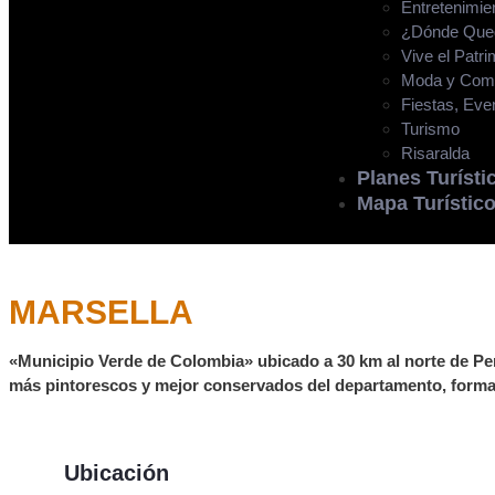
Entretenimie
¿Dónde Que
Vive el Patri
Moda y Com
Fiestas, Eve
Turismo
Risaralda
Planes Turísti
Mapa Turístic
Municipio de Marsella
MARSELLA
«Municipio Verde de Colombia» ubicado a 30 km al norte de Per
más pintorescos y mejor conservados del departamento, forma 
Ubicación